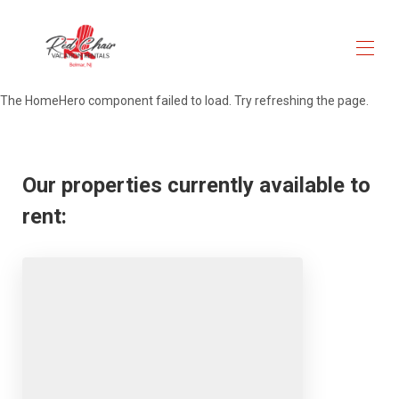
The HomeHero component failed to load. Try refreshing the page.
Accueil
Choisissez l'unité de location
▾
Commentaires
Our properties currently available to
Carte
Le quartier de Belmar Marina
rent:
Contactez-nous
À propos des hôtes