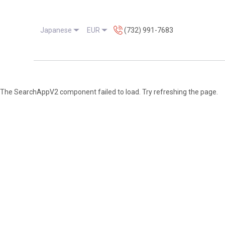
Japanese
EUR
(732) 991-7683
ホーム
レンタ
The SearchAppV2 component failed to load. Try refreshing the page.